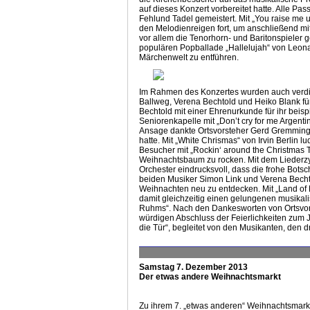
auf dieses Konzert vorbereitet hatte. Alle P
Fehlund Tadel gemeistert. Mit „You raise me 
den Melodienreigen fort, um anschließend mi
vor allem die Tenorhorn- und Baritonspieler 
populären Popballade „Hallelujah“ von Leona
Märchenwelt zu entführen.
Im Rahmen des Konzertes wurden auch verdie
Ballweg, Verena Bechtold und Heiko Blank für
Bechtold mit einer Ehrenurkunde für ihr bei
Seniorenkapelle mit „Don’t cry for me Argent
Ansage dankte Ortsvorsteher Gerd Gremminge
hatte. Mit „White Chrismas“ von Irvin Berlin
Besucher mit „Rockin‘ around the Christmas 
Weihnachtsbaum zu rocken. Mit dem Liederzy
Orchester eindrucksvoll, dass die frohe Botsc
beiden Musiker Simon Link und Verena Bechto
Weihnachten neu zu entdecken. Mit „Land of 
damit gleichzeitig einen gelungenen musika
Ruhms“. Nach den Dankesworten von Ortsvor
würdigen Abschluss der Feierlichkeiten zu
die Tür“, begleitet von den Musikanten, den d
Samstag 7. Dezember 2013
Der etwas andere Weihnachtsmarkt
Zu ihrem 7. „etwas anderen“ Weihnachtsmarkt