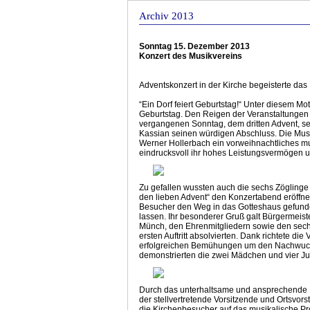
Archiv 2013
Sonntag 15. Dezember 2013
Konzert des Musikvereins
Adventskonzert in der Kirche begeisterte d
“Ein Dorf feiert Geburtstag!“ Unter diesem Mo
Geburtstag. Den Reigen der Veranstaltungen
vergangenen Sonntag, dem dritten Advent, set
Kassian seinen würdigen Abschluss. Die Musi
Werner Hollerbach ein vorweihnachtliches mus
eindrucksvoll ihr hohes Leistungsvermögen u
Zu gefallen wussten auch die sechs Zöglinge
den lieben Advent“ den Konzertabend eröffnet
Besucher den Weg in das Gotteshaus gefunde
lassen. Ihr besonderer Gruß galt Bürgermei
Münch, den Ehrenmitgliedern sowie den sech
ersten Auftritt absolvierten. Dank richtete di
erfolgreichen Bemühungen um den Nachwuchs d
demonstrierten die zwei Mädchen und vier Jun
Durch das unterhaltsame und ansprechende Pr
der stellvertretende Vorsitzende und Ortsvo
die Kirchenbesucher auf das musikalische P