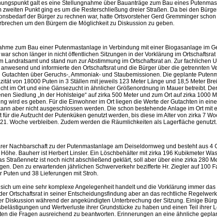
dnungspunkt galt es eine Stellungnahme über Bauanträge zum Bau eines Putenmas
weiten Punkt ging es um die Resterschließung dreier Straßen. Da bei den Bürger
onsbedarf der Bürger zu rechnen war, hatte Ortsvorsteher Gerd Gremminger schon 
erbrechen um den Bürgern die Möglichkeit zu Diskussion zu geben.
ahme zum Bau einer Putenmastanlage in Verbindung mit einer Biogasanlage im 
r schon länger in nicht öffentlichen Sitzungen in der Vorklärung im Ortschaftsrat 
Landratsamt und stand nun zur Abstimmung im Ortschaftsrat an. Zur fachlichen U
anwesend und informierte den Ortschaftsrat und die Bürger über die getrennten V
Gutachten über Geruchs-, Ammoniak- und Staubemissionen. Die geplante Putenma
zität von 18000 Puten in 3 Ställen mit jeweils 123 Meter Länge und 18,5 Meter Breit
ucht im Ort und eine Gänsezucht in ähnlicher Größenordnung in Mauer betreibt. De
nen Siedlung „In der Hohlsteige“ auf zirka 500 Meter und zum Ort auf zirka 1000 M
ng wird es geben. Für die Einwohner im Ort liegen die Werte der Gutachten in ein
 kann aber nicht ausgeschlossen werden. Die schon bestehende Anlage im Ort mit e
ft für die Aufzucht der Putenküken genutzt werden, bis diese im Alter von zirka 7 Wo
 21. Woche verbleiben. Zudem werden die Räumlichkeiten als Lagerfläche genutzt.
lbarer Nachbarschaft zu der Putenmastanlage am Deiseldornweg und besteht aus 4
Höhe. Bauherr ist Herbert Linsler. Ein Löschbehälter mit zirka 196 Kubikmeter Wa
 Straßennetz ist noch nicht abschließend geklärt, soll aber über eine zirka 280 M
gen. Den zu erwartenden jährlichen Schwerverkehr bezifferte Hr. Ziegler auf 100 Fa
r Puten und 38 Lieferungen mit Stroh.
s sich um eine sehr komplexe Angelegenheit handelt und die Vorklärung immer das Z
der Ortschaftsrat in seiner Entscheidungsfindung aber an das rechtliche Regelwe
i der Diskussion während der angekündigten Unterbrechung der Sitzung. Einige Bür
belästigungen und Wertverluste ihrer Grundstücke zu haben und einen Teil ihrer L
en die Fragen ausreichend zu beantworten. Erinnerungen an eine ähnliche gepla