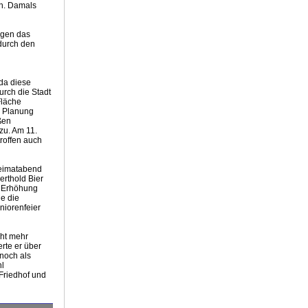
h. Damals
egen das
durch den
 da diese
urch die Stadt
Fläche
e Planung
ßen
zu. Am 11.
roffen auch
Heimatabend
erthold Bier
e Erhöhung
e die
niorenfeier
cht mehr
rte er über
 noch als
hl
Friedhof und