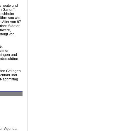
s heute und
n Garten“,
inschheim
iährn sou wis
m Alter von 87
bert Städter
chwere,
efolgt von
e,
heimer
tzingen und
underschöne
uten Gelingen
echtold und
 Nachmittag
nten Agenda