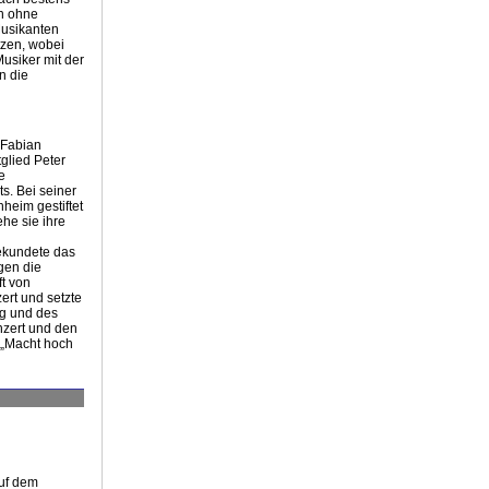
en ohne
Musikanten
tzen, wobei
usiker mit der
n die
 Fabian
glied Peter
e
s. Bei seiner
heim gestiftet
he sie ihre
bekundete das
gen die
t von
ert und setzte
ng und des
zert und den
 „Macht hoch
auf dem