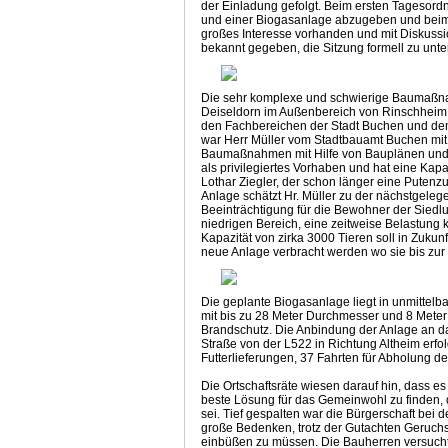
der Einladung gefolgt. Beim ersten Tagesor
und einer Biogasanlage abzugeben und beim z
großes Interesse vorhanden und mit Diskussi
bekannt gegeben, die Sitzung formell zu unt
Die sehr komplexe und schwierige Baumaßn
Deiseldorn im Außenbereich von Rinschheim wa
den Fachbereichen der Stadt Buchen und dem 
war Herr Müller vom Stadtbauamt Buchen mit 
Baumaßnahmen mit Hilfe von Bauplänen und 
als privilegiertes Vorhaben und hat eine Kapa
Lothar Ziegler, der schon länger eine Putenz
Anlage schätzt Hr. Müller zu der nächstgelege
Beeinträchtigung für die Bewohner der Siedlu
niedrigen Bereich, eine zeitweise Belastung
Kapazität von zirka 3000 Tieren soll in Zukun
neue Anlage verbracht werden wo sie bis zur
Die geplante Biogasanlage liegt in unmitte
mit bis zu 28 Meter Durchmesser und 8 Meter 
Brandschutz. Die Anbindung der Anlage an das
Straße von der L522 in Richtung Altheim erfol
Futterlieferungen, 37 Fahrten für Abholung de
Die Ortschaftsräte wiesen darauf hin, dass e
beste Lösung für das Gemeinwohl zu finden, 
sei. Tief gespalten war die Bürgerschaft be
große Bedenken, trotz der Gutachten Geruchs
einbüßen zu müssen. Die Bauherren versucht