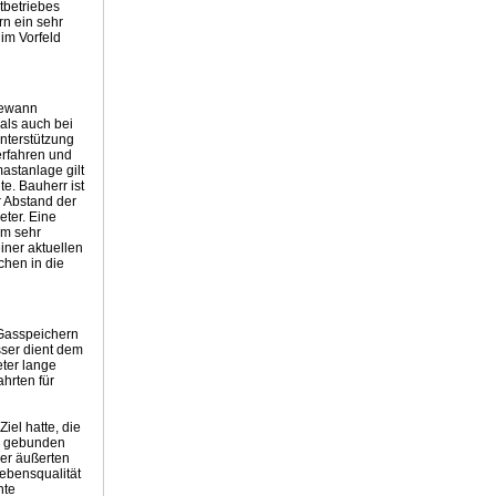
tbetriebes
n ein sehr
im Vorfeld
Gewann
als auch bei
nterstützung
erfahren und
stanlage gilt
e. Bauherr ist
r Abstand der
eter. Eine
em sehr
iner aktuellen
chen in die
 Gasspeichern
sser dient dem
eter lange
hrten für
iel hatte, die
rk gebunden
ger äußerten
ebensqualität
nte