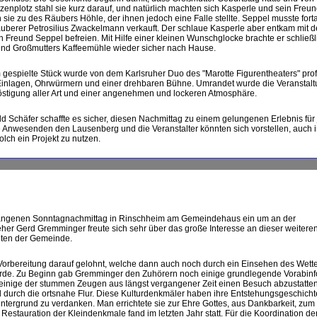
plotz stahl sie kurz darauf, und natürlich machten sich Kasperle und sein Freun
ie zu des Räubers Höhle, der ihnen jedoch eine Falle stellte. Seppel musste forta
berer Petrosilius Zwackelmann verkauft. Der schlaue Kasperle aber entkam mit de
 Freund Seppel befreien. Mit Hilfe einer kleinen Wunschglocke brachte er schließ
 und Großmutters Kaffeemühle wieder sicher nach Hause.
am gespielte Stück wurde von dem Karlsruher Duo des "Marotte Figurentheaters" prof
en Einlagen, Ohrwürmern und einer drehbaren Bühne. Umrandet wurde die Veranstal
stigung aller Art und einer angenehmen und lockeren Atmosphäre.
ld Schäfer schaffte es sicher, diesen Nachmittag zu einem gelungenen Erlebnis fü
ie Anwesenden den Lausenberg und die Veranstalter könnten sich vorstellen, auch 
olch ein Projekt zu nutzen.
ergangenen Sonntagnachmittag in Rinschheim am Gemeindehaus ein um an der
her Gerd Gremminger freute sich sehr über das große Interesse an dieser weiteren
iten der Gemeinde.
orbereitung darauf gelohnt, welche dann auch noch durch ein Einsehen des Wette
rde. Zu Beginn gab Gremminger den Zuhörern noch einige grundlegende Vorabin
inige der stummen Zeugen aus längst vergangener Zeit einen Besuch abzustatten
nd durch die ortsnahe Flur. Diese Kulturdenkmäler haben ihre Entstehungsgeschicht
ntergrund zu verdanken. Man errichtete sie zur Ehre Gottes, aus Dankbarkeit, zum
 Restauration der Kleindenkmale fand im letzten Jahr statt. Für die Koordination de