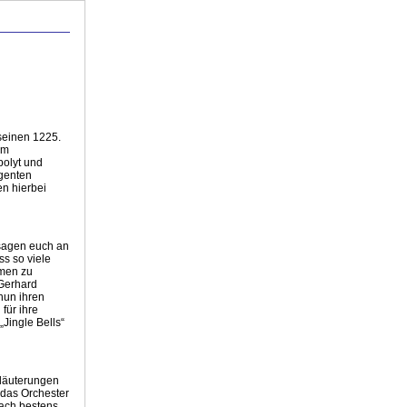
 seinen 1225.
Am
polyt und
igenten
en hierbei
 sagen euch an
ss so viele
mmen zu
 Gerhard
nun ihren
für ihre
Jingle Bells“
rläuterungen
 das Orchester
bach bestens