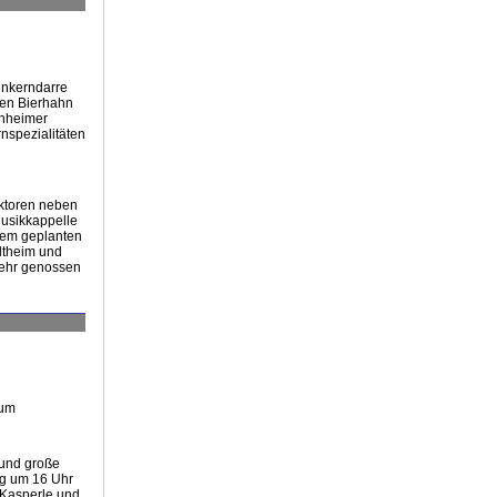
ünkerndarre
den Bierhahn
chheimer
nspezialitäten
aktoren neben
Musikkappelle
gem geplanten
ltheim und
 sehr genossen
zum
 und große
ng um 16 Uhr
 Kasperle und