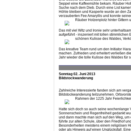
Seppel eine Kaffeemühle bekam. Räuber Hotzen
Suche nach dem Dieb. Durch eine List kamen s
Höhle bleiben und Kasperle wurde an den Zau
verzauberten Fee Amaryllis und konnte seinen
Räuber Hotzenplotz hinter Gittern
Das mit viel Witz und Ironie sehr unterhalts
aufgeführt - inszeniert mit tollen stimmlich
schönen Kulisse des Waldes, Verkö
Das kreative Team rund um den Initiator Hara
machen. Zufrieden und erheitert verließen d
Jahr wieder die tolle Kulisse des Waldes für s
Sonntag 02. Juni 2013
Bildstockwanderung
Zahlreiche Interessierte fanden sich am v
Bildstockwanderung teilzunehmen. Ortsvorste
Rahmen der 1225 Jahr Feierlichke
Hatte sich doch so auch seine wochenlange V
Sonnenschein und Regenfreiheit gedankt wu
und dann machte man sich auf den Weg, um e
führte zur alten Schule, über den Friedhof u
Besonderheiten meistens einem religiösen Hi
oder als Hinweis auf einen Unglücksfall. Eine