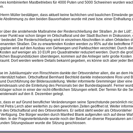
eines kombinierten Mastbetriebes für 4000 Puten und 5000 Schweinen wurden wac
en.
 Herrn Müller bestätigen, dass aktuell keine fachlichen und baulichen Einwände g
e Abstimmung zu den beiden Bauvorhaben wurde mit zwei bzw. einer Enthaltung 
r über die anstehende Maßnahme der Resterschließung der Straßen „In der Lüß“,
ser Punkt war schon länger im Ortschaftsrat und der Stadt Buchen in Diskussion,
bedeutet. Die Resterschließung wird in einzelnen Abschnitten in allen Ortsteilen d
benannten Straßen. Die zu erwartenden Kosten werden zu 95% auf die betroffene 
splan wird auf den Ausbau von Gehwegen und Parkbuchten verzichtet. Durch di
 Kosten auf weniger als 10 EUR pro Quadratmeter reduziert werden. Durch die gro
lichen Baugrundstücken übersteigen, kommen auf die Anlieger sehr große Kosten 
raumt. Dort werden weitere Details bekannt gegeben, es könne sich aber jeder Bet
se im Jubiläumsjahr von Rinschheim dankte der Ortsvorsteher allen, die an dem 
unterstützt haben. Ortschaftsrat Bernhard Bechtold dankte insbesondere Rosi und B
g und Durchführung der Bilderausstellung. Weiter informierte Gremminger über ein
indesaals und die Einteilung des Personals bei der Bundestagswahl. Ferner wurd
ager schon in einer der nicht-öffentlichen Sitzungen erteilt. Der Termin für die Se
eisterwahl auf den 8. Dezember gelegt.
, dass er auf Grund beruflicher Veränderungen seine Sprechstunde persönlich ni
t Petra Lerch aber weiterhin zu den gewohnten Zeiten geöffnet ist. Weiter informie
es Ortschaftsrat und des Ortsvorstehers. Er selbst steht weder als Ortsvorsteher
ur Verfügung. Die Bürger wurden durch Manfred Blank aufgerufen sich auf diese Wa
ten. In der Frageviertelstunde wurde noch der Bedarf an diverse Reparaturen am 
nden Sitzungsdauer wurde die Sitzung geschlossen.