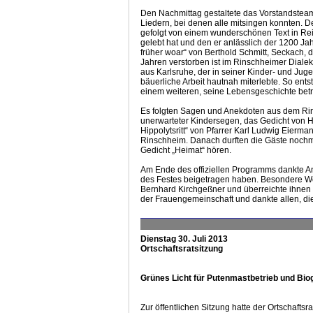
Den Nachmittag gestaltete das Vorstandstea
Liedern, bei denen alle mitsingen konnten. De
gefolgt von einem wunderschönen Text in Rei
gelebt hat und den er anlässlich der 1200 Ja
früher woar“ von Berthold Schmitt, Seckach, de
Jahren verstorben ist im Rinschheimer Diale
aus Karlsruhe, der in seiner Kinder- und Jug
bäuerliche Arbeit hautnah miterlebte. So ent
einem weiteren, seine Lebensgeschichte betr
Es folgten Sagen und Anekdoten aus dem Rins
unerwarteter Kindersegen, das Gedicht von He
Hippolytsritt“ von Pfarrer Karl Ludwig Eier
Rinschheim. Danach durften die Gäste nochma
Gedicht „Heimat“ hören.
Am Ende des offiziellen Programms dankte A
des Festes beigetragen haben. Besondere Wo
Bernhard Kirchgeßner und überreichte ihnen 
der Frauengemeinschaft und dankte allen, di
Dienstag 30. Juli 2013
Ortschaftsratsitzung
Grünes Licht für Putenmastbetrieb und Bio
Zur öffentlichen Sitzung hatte der Ortschaft