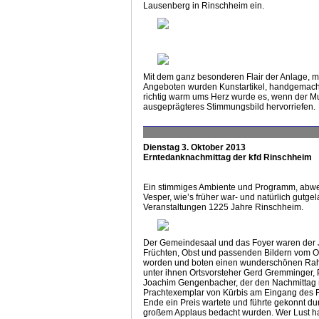
Lausenberg in Rinschheim ein.
Mit dem ganz besonderen Flair der Anlage, mi
Angeboten wurden Kunstartikel, handgemachte
richtig warm ums Herz wurde es, wenn der Mus
ausgeprägteres Stimmungsbild hervorriefen.
Dienstag 3. Oktober 2013
Erntedanknachmittag der kfd Rinschheim
Ein stimmiges Ambiente und Programm, abwech
Vesper, wie’s früher war- und natürlich gut
Veranstaltungen 1225 Jahre Rinschheim.
Der Gemeindesaal und das Foyer waren der Ja
Früchten, Obst und passenden Bildern vom Org
worden und boten einen wunderschönen Rahm
unter ihnen Ortsvorsteher Gerd Gremminger,
Joachim Gengenbacher, der den Nachmittag m
Prachtexemplar von Kürbis am Eingang des 
Ende ein Preis wartete und führte gekonnt du
großem Applaus bedacht wurden. Wer Lust hat