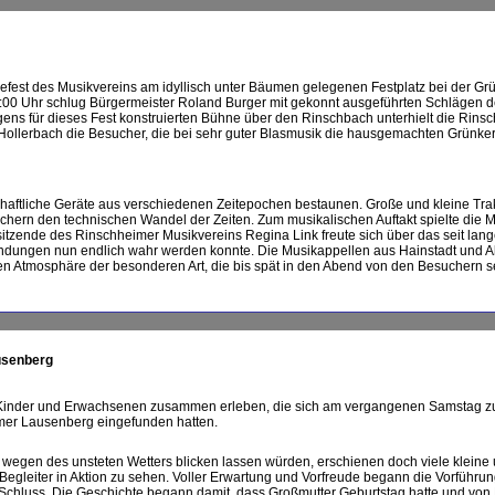
st des Musikvereins am idyllisch unter Bäumen gelegenen Festplatz bei der Gr
8:00 Uhr schlug Bürgermeister Roland Burger mit gekonnt ausgeführten Schlägen 
eigens für dieses Fest konstruierten Bühne über den Rinschbach unterhielt die Rins
Hollerbach die Besucher, die bei sehr guter Blasmusik die hausgemachten Grünker
haftliche Geräte aus verschiedenen Zeitepochen bestaunen. Große und kleine Tr
uchern den technischen Wandel der Zeiten. Zum musikalischen Auftakt spielte die 
itzende des Rinschheimer Musikvereins Regina Link freute sich über das seit lan
indungen nun endlich wahr werden konnte. Die Musikappellen aus Hainstadt und A
rten Atmosphäre der besonderen Art, die bis spät in den Abend von den Besuchern
usenberg
e Kinder und Erwachsenen zusammen erleben, die sich am vergangenen Samstag 
mer Lausenberg eingefunden hatten.
r wegen des unsteten Wetters blicken lassen würden, erschienen doch viele kleine
egleiter in Aktion zu sehen. Voller Erwartung und Vorfreude begann die Vorführu
Schluss. Die Geschichte begann damit, dass Großmutter Geburtstag hatte und von