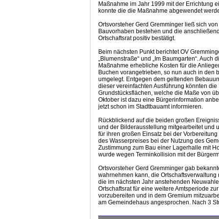
Maßnahme im Jahr 1999 mit der Errichtung 
konnte die die Maßnahme abgewendet werd
Ortsvorsteher Gerd Gremminger ließ sich von
Bauvorhaben bestehen und die anschließend
Ortschaftsrat positiv bestätigt.
Beim nächsten Punkt berichtet OV Gremminge
„Blumenstraße“ und „Im Baumgarten“. Auch die
Maßnahme erhebliche Kosten für die Anlieger 
Buchen vorangetrieben, so nun auch in den 
umgelegt. Entgegen dem geltenden Bebauung
dieser vereinfachten Ausführung könnten die
Grundstücksflächen, welche die Maße von üb
Oktober ist dazu eine Bürgerinformation anbe
jetzt schon im Stadtbauamt informieren.
Rückblickend auf die beiden großen Ereignis
und der Bilderausstellung mitgearbeitet und 
für ihren großen Einsatz bei der Vorbereitun
des Wasserpreises bei der Nutzung des Geme
Zustimmung zum Bau einer Lagerhalle mit Holzl
wurde wegen Terminkollision mit der Bürgerm
Ortsvorsteher Gerd Gremminger gab bekannte
wahrnehmen kann, die Ortschaftsverwaltung mi
die im nächsten Jahr anstehenden Neuwahlen d
Ortschaftsrat für eine weitere Amtsperiode z
vorzubereiten und in dem Gremium mitzuarbei
am Gemeindehaus angesprochen. Nach 3 Stu