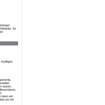
nhänger.
Getränke. So
iel
 zünftiges
ngements,
estaltet
en waren,
m Besonderen
as
er dann am
den sie mit