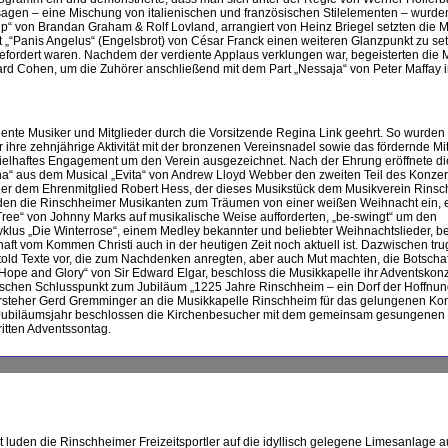
assagen – eine Mischung von italienischen und französischen Stilelementen – wurd
up“ von Brandan Graham & Rolf Lovland, arrangiert von Heinz Briegel setzten die 
t „“Panis Angelus“ (Engelsbrot) von César Franck einen weiteren Glanzpunkt zu se
gefordert waren. Nachdem der verdiente Applaus verklungen war, begeisterten die M
rd Cohen, um die Zuhörer anschließend mit dem Part „Nessaja“ von Peter Maffay i
nte Musiker und Mitglieder durch die Vorsitzende Regina Link geehrt. So wurden
 ihre zehnjährige Aktivität mit der bronzenen Vereinsnadel sowie das fördernde Mit
spielhaftes Engagement um den Verein ausgezeichnet. Nach der Ehrung eröffnete di
ina“ aus dem Musical „Evita“ von Andrew Lloyd Webber den zweiten Teil des Konzert
r dem Ehrenmitglied Robert Hess, der dieses Musikstück dem Musikverein Rinsch
 luden die Rinschheimer Musikanten zum Träumen von einer weißen Weihnacht ein, e
Tree“ von Johnny Marks auf musikalische Weise aufforderten, „be-swingt“ um den
klus „Die Winterrose“, einem Medley bekannter und beliebter Weihnachtslieder, 
haft vom Kommen Christi auch in der heutigen Zeit noch aktuell ist. Dazwischen tru
ld Texte vor, die zum Nachdenken anregten, aber auch Mut machten, die Botschaf
Hope and Glory“ von Sir Edward Elgar, beschloss die Musikkapelle ihr Adventskonz
lischen Schlusspunkt zum Jubiläum „1225 Jahre Rinschheim – ein Dorf der Hoffnu
steher Gerd Gremminger an die Musikkapelle Rinschheim für das gelungenen Kon
m Jubiläumsjahr beschlossen die Kirchenbesucher mit dem gemeinsam gesungenen
ritten Adventssontag.
 luden die Rinschheimer Freizeitsportler auf die idyllisch gelegene Limesanlage 