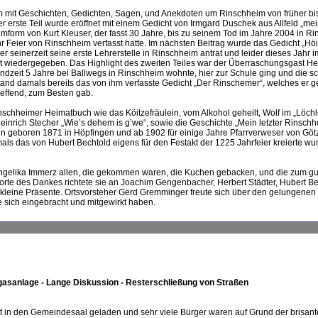
m mit Geschichten, Gedichten, Sagen, und Anekdoten um Rinschheim von früher bi
r erste Teil wurde eröffnet mit einem Gedicht von Irmgard Duschek aus Allfeld „mei
mform von Kurt Kleuser, der fasst 30 Jahre, bis zu seinem Tod im Jahre 2004 in R
hr Feier von Rinschheim verfasst hatte. Im nächsten Beitrag wurde das Gedicht „Hö
r seinerzeit seine erste Lehrerstelle in Rinschheim antrat und leider dieses Jahr i
kt wiedergegeben. Das Highlight des zweiten Teiles war der Überraschungsgast Her
endzeit 5 Jahre bei Ballwegs in Rinschheim wohnte, hier zur Schule ging und die s
stand damals bereits das von ihm verfasste Gedicht „Der Rinschemer“, welches er g
effend, zum Besten gab.
chheimer Heimatbuch wie das Köitzefräulein, vom Alkohol geheilt, Wolf im „Löchl
inrich Stecher „Wie’s dehem is g’we“, sowie die Geschichte „Mein letzter Rinsch
mann geboren 1871 in Höpfingen und ab 1902 für einige Jahre Pfarrverweser von Gö
ls das von Hubert Bechtold eigens für den Festakt der 1225 Jahrfeier kreierte w
ngelika Immerz allen, die gekommen waren, die Kuchen gebacken, und die zum g
rte des Dankes richtete sie an Joachim Gengenbacher, Herbert Städter, Hubert B
kleine Präsente. Ortsvorsteher Gerd Gremminger freute sich über den gelungenen
e sich eingebracht und mitgewirkt haben.
gasanlage - Lange Diskussion - Resterschließung von Straßen
srat in den Gemeindesaal geladen und sehr viele Bürger waren auf Grund der brisa