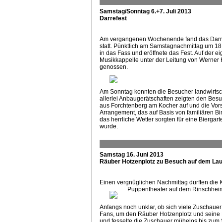
Samstag/Sonntag 6.+7. Juli 2013
Darrefest
Am vergangenen Wochenende fand das Darrefe
statt. Pünktlich am Samstagnachmittag um 1
in das Fass und eröffnete das Fest. Auf der 
Musikkappelle unter der Leitung von Werner 
genossen.
Am Sonntag konnten die Besucher landwirtsc
allerlei Anbaugerätschaften zeigten den Bes
aus Forchtenberg am Kocher auf und die Vors
Arrangement, das auf Basis von familiären B
das herrliche Wetter sorgten für eine Bierga
wurde.
Samstag 16. Juni 2013
Räuber Hotzenplotz zu Besuch auf dem La
Einen vergnüglichen Nachmittag durften di
Puppentheater auf dem Rinschhei
Anfangs noch unklar, ob sich viele Zuschaue
Fans, um den Räuber Hotzenplotz und seine B
und fesselte die Zuschauer mühelos bis zum 