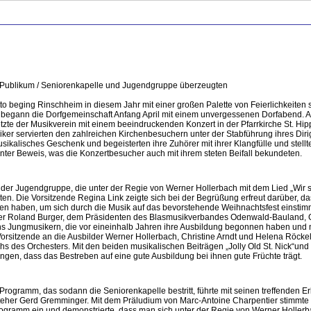
as Publikum / Seniorenkapelle und Jugendgruppe überzeugten
tto beging Rinschheim in diesem Jahr mit einer großen Palette von Feierlichkeiten
 begann die Dorfgemeinschaft Anfang April mit einem unvergessenen Dorfabend. 
zte der Musikverein mit einem beeindruckenden Konzert in der Pfarrkirche St. Hip
ker servierten den zahlreichen Kirchenbesuchern unter der Stabführung ihres Dir
ikalisches Geschenk und begeisterten ihre Zuhörer mit ihrer Klangfülle und stellt
nter Beweis, was die Konzertbesucher auch mit ihrem steten Beifall bekundeten.
 der Jugendgruppe, die unter der Regie von Werner Hollerbach mit dem Lied „Wir
en. Die Vorsitzende Regina Link zeigte sich bei der Begrüßung erfreut darüber, da
n haben, um sich durch die Musik auf das bevorstehende Weihnachtsfest einsti
ster Roland Burger, dem Präsidenten des Blasmusikverbandes Odenwald-Bauland,
s Jungmusikern, die vor eineinhalb Jahren ihre Ausbildung begonnen haben und 
e Vorsitzende an die Ausbilder Werner Hollerbach, Christine Arndt und Helena Röckel 
es Orchesters. Mit den beiden musikalischen Beiträgen „Jolly Old St. Nick“und „
gen, dass das Bestreben auf eine gute Ausbildung bei ihnen gute Früchte trägt.
ogramm, das sodann die Seniorenkapelle bestritt, führte mit seinen treffenden E
rsteher Gerd Gremminger. Mit dem Präludium von Marc-Antoine Charpentier stimmte
rogramm ein und demonstrierte, dass man sich unter der Regie von Werner Holler