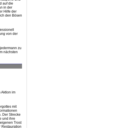
d auf die
n in der
r Hilfe der
lich den Bösen
essionell
tung von der
r jedermann zu
im nächsten
 Aktion im
rgottes mit
formationen
. Der Strecke
e und ihre
 eigenen Trost
r Restauration