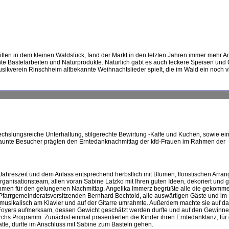
tten in dem kleinen Waldstück, fand der Markt in den letzten Jahren immer mehr A
 Bastelarbeiten und Naturprodukte. Natürlich gabt es auch leckere Speisen und 
ikverein Rinschheim altbekannte Weihnachtslieder spielt, die im Wald ein noch v
slungsreiche Unterhaltung, stilgerechte Bewirtung -Kaffe und Kuchen, sowie ein
gelaunte Besucher prägten den Erntedanknachmittag der kfd-Frauen im Rahmen der
hreszeit und dem Anlass entsprechend herbstlich mit Blumen, floristischen Arra
anisationsteam, allen voran Sabine Latzko mit Ihren guten Ideen, dekoriert und g
en für den gelungenen Nachmittag. Angelika Immerz begrüßte alle die gekomm
 Pfarrgemeinderatsvorsitzenden Bernhard Bechtold, alle auswärtigen Gäste und i
usikalisch am Klavier und auf der Gitarre umrahmte. Außerdem machte sie auf d
Foyers aufmerksam, dessen Gewicht geschätzt werden durfte und auf den Gewinn
rchs Programm. Zunächst einmal präsentierten die Kinder ihren Erntedanktanz, für 
te, durfte im Anschluss mit Sabine zum Basteln gehen.