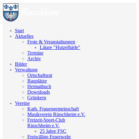
Start
Aktuelles
Feste & Veranstaltungen
Lätare "Hutzelhärle"
Termine
Archiv
Bilder
Verwaltung
Ortschaftsrat
Bauplätze
Heimatbuch
Downloads
Grünkern
Vereine
Kath. Frauengemeinschaft
Musikverein Rinschheim e.V.
Freizeit-Sport-Club
Rinschheim e.V.
25 Jahre FSC
Freiwillige Feuerwehr