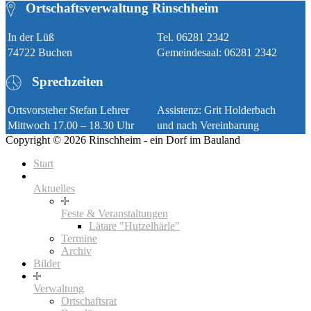
Ortschaftsverwaltung Rinschheim
In der Lüß
Tel. 06281 2342
74722 Buchen
Gemeindesaal: 06281 2342
Sprechzeiten
Ortsvorsteher Stefan Lehrer
Assistenz: Grit Holderbach
Mittwoch 17.00 – 18.30 Uhr
und nach Vereinbarung
Copyright © 2026 Rinschheim - ein Dorf im Bauland
Start
Aktuelles
Feste & Veranstaltungen
Lätare "Hutzelhärle"
Termine
Archiv
Bilder
Verwaltung
Ortschaftsrat