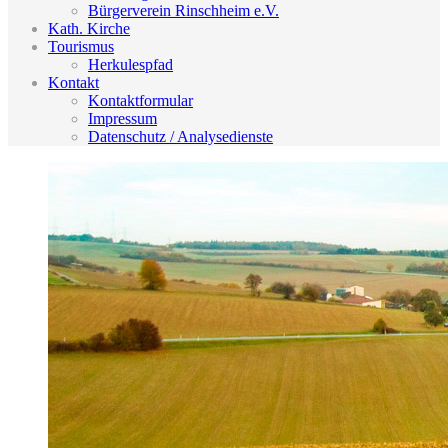
Bürgerverein Rinschheim e.V.
Kath. Kirche
Tourismus
Herkulespfad
Kontakt
Kontaktformular
Impressum
Datenschutz / Analysedienste