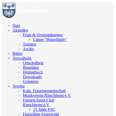
Start
Aktuelles
Feste & Veranstaltungen
Lätare "Hutzelhärle"
Termine
Archiv
Bilder
Verwaltung
Ortschaftsrat
Bauplätze
Heimatbuch
Downloads
Grünkern
Vereine
Kath. Frauengemeinschaft
Musikverein Rinschheim e.V.
Freizeit-Sport-Club
Rinschheim e.V.
25 Jahre FSC
Freiwillige Feuerwehr