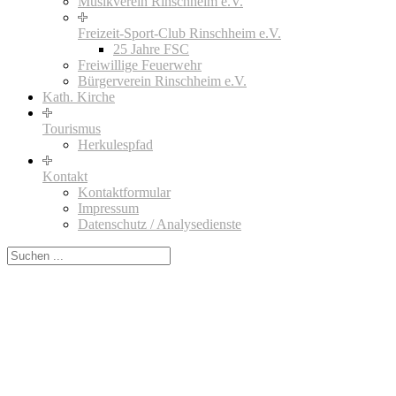
Musikverein Rinschheim e.V.
Freizeit-Sport-Club Rinschheim e.V.
25 Jahre FSC
Freiwillige Feuerwehr
Bürgerverein Rinschheim e.V.
Kath. Kirche
Tourismus
Herkulespfad
Kontakt
Kontaktformular
Impressum
Datenschutz / Analysedienste