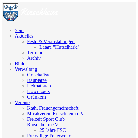
Start
Aktuelles
Feste & Veranstaltungen
Lätare "Hutzelhärle"
Termine
Archiv
Bilder
Verwaltung
Ortschaftsrat
Bauplätze
Heimatbuch
Downloads
Grünkern
Vereine
Kath. Frauengemeinschaft
Musikverein Rinschheim e.V.
Freizeit-Sport-Club
Rinschheim e.V.
25 Jahre FSC
Freiwillige Feuerwehr