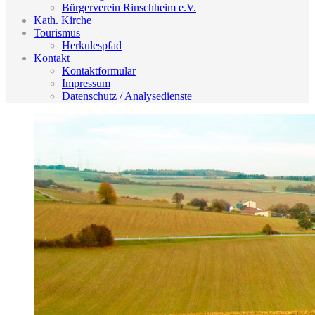
Bürgerverein Rinschheim e.V.
Kath. Kirche
Tourismus
Herkulespfad
Kontakt
Kontaktformular
Impressum
Datenschutz / Analysedienste